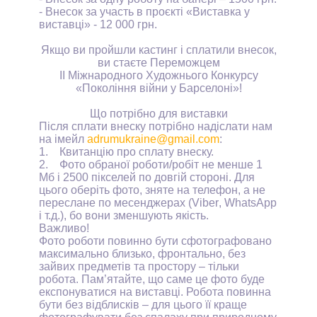
- Внесок за участь в проєкті «Виставка у
виставці» - 12 000 грн.
Якщо ви пройшли кастинг і сплатили внесок,
ви стаєте Переможцем
II
Міжнародного Художнього Конкурсу
«Покоління війни у Барселоні»!
Що потрібно для виставки
Після сплати внеску потрібно надіслати нам
на імейл
adrumukraine
@
gmail
.
com
:
1.
Квитанцію про сплату внеску.
2.
Фото обраної роботи/робіт не менше 1
Мб і 2500 пікселей по довгій стороні. Для
цього оберіть фото, зняте на телефон, а не
переслане по месенджерах (
Viber
,
WhatsApp
і т.д.), бо вони зменшують якість.
Важливо!
Фото роботи повинно бути сфотографовано
максимально близько, фронтально, без
зайвих предметів та простору – тільки
робота. Пам
’
ятайте, що саме це фото буде
експонуватися на виставці. Робота повинна
бути без відблисків – для цього її краще