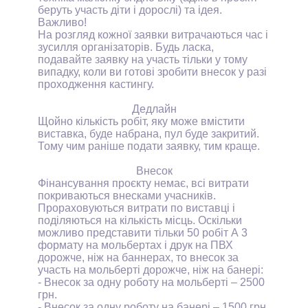
беруть участь діти і дорослі) та ідея.
Важливо!
На розгляд кожної заявки витрачаються час і
зусилля організаторів. Будь ласка,
подавайте заявку на участь тільки у тому
випадку, коли ви готові зробити внесок у разі
проходження кастингу.
Дедлайн
Щойно кількість робіт, яку може вмістити
виставка, буде набрана, пул буде закритий.
Тому чим раніше подати заявку, тим краще.
Внесок
Фінансування проєкту немає, всі витрати
покриваються внесками учасників.
Прораховуються витрати по виставці і
поділяються на кількість місць. Оскільки
можливо представити тільки 50 робіт А 3
формату на мольбертах і друк на ПВХ
дорожче, н
і
ж на баннерах, то
внесок за
участь на мольберті дорожче, ніж на банері:
- Внесок за одну роботу на мольберті – 2500
грн.
- Внесок за одну роботу на банері – 1500 грн.