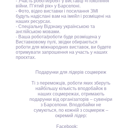
- Участь роботи/робіт у виставці «Покоління
війни. П
’
ятий рік» у Барселоні.
- Фото, відео виставки і посилання ЗМІ
будуть надіслані вам на імейл і розміщені на
наших ресурсах.
- Спеціальну Відзнаку українською та
англійською мовами.
- Ваша робота/роботи буде розміщена у
Виставковому пулі, звідки обираються
роботи для міжнародних виставок, ви будете
отримувати запрошення на участь у наших
проєктах.
Подарунки для лідерів соцмереж
Ті з переможців, роботи яких зберуть
найбільшу кількість вподобайок в
наших соцмережах, отримають
подарунки від організаторів – сувеніри
з Барселони. Вподобайки не
сумуються, по кожній з соцмереж –
окремий лідер:
Facebook: