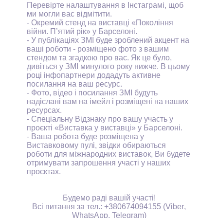
Перевірте налаштування в Інстаграмі, щоб
ми могли вас відмітити.
- Окремий стенд на виставці «Покоління
війни. П
’
ятий рік» у Барселоні.
- У публікаціях ЗМІ буде зроблений акцент на
ваші роботи - розміщено фото з вашим
стендом та згадкою про вас. Як це було,
дивіться у ЗМІ минулого року нижче. В цьому
році інфопартнери додадуть активне
посилання на ваш ресурс.
- Фото, відео і посилання ЗМІ будуть
надіслані вам на імейл і розміщені на наших
ресурсах.
- Спеціальну Відзнаку про вашу участь у
проєкті «Виставка у виставці» у Барселоні.
- Ваша робота буде розміщена у
Виставковому пулі, звідки обираються
роботи для міжнародних виставок, Ви будете
отримувати запрошення участі у наших
проєктах.
Будемо раді вашій участі!
Всі питання за тел.: +380674094155 (
Viber
,
WhatsApp
,
Telegram
)