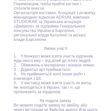
Переможцем, треба пройти кастинг і
сплатити внесок.
Організатори виставки: Асоціація з розвитку
міжнародних відносин
ADRUM
, компанія
STUDIORAR
та Українська асоціація
«Джерело» за підтримки Генерального
консульства України в Барселоні,
регіональної влади Каталонії та міської
влади Барселони.
Умови участі
1.
У Конкурсі може взяти участь художник
будь-якого віку – від дітей до літніх людей.
2.
Обмежень в матеріалах і жанрах немає.
3.
Діджитал арт приймається.
4.
Не приймаються копії інших робіт і
взаємодія з ШІ.
5.
У виставці може взяти участь як митці,
які знаходяться в Україні, так і ті, що
проживають за кордоном.
Як подати заявку
Ви можете подати заявку по імейлу, або
через Інстаграм чи Фейсбук акаунт. Для цього