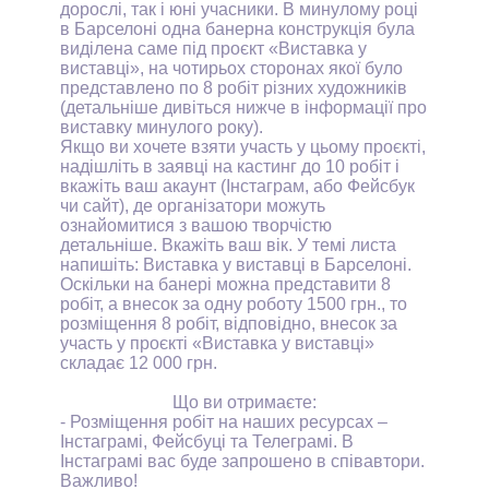
дорослі, так і юні учасники. В минулому році
в Барселоні одна банерна конструкція була
виділена саме під проєкт «Виставка у
виставці», на чотирьох сторонах якої було
представлено по 8 робіт різних художників
(детальніше дивіться нижче в інформації про
виставку минулого року).
Якщо ви хочете взяти участь у цьому проєкті,
надішліть в заявці на кастинг до 10 робіт і
вкажіть ваш акаунт (Інстаграм, або Фейсбук
чи сайт), де організатори можуть
ознайомитися з вашою творчістю
детальніше. Вкажіть ваш вік. У темі листа
напишіть: Виставка у виставці в Барселоні.
Оскільки на банері можна представити 8
робіт, а внесок за одну роботу 1500 грн., то
розміщення 8 робіт, відповідно, внесок за
участь у проєкті «Виставка у виставці»
складає 12 000 грн.
Що ви отримаєте:
- Розміщення робіт на наших ресурсах –
Інстаграмі, Фейсбуці та Телеграмі. В
Інстаграмі вас буде запрошено в співавтори.
Важливо!