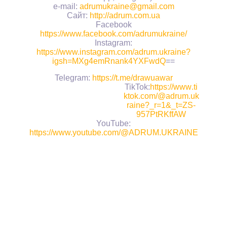
e
-
mail
:
adrumukraine@gmail.com
Сайт:
http://adrum.com.ua
Facebook
https://www.facebook.com/adrumukraine/
Instagram:
https://www.instagram.com/adrum.ukraine?
igsh=MXg4emRnank4YXFwdQ
==
Telegram
:
https
://
t
.
me
/
drawuawar
TikTok
:
https
://
www
.
ti
ktok
.
com
/@
adrum
.
uk
raine
?_
r
=1&_
t
=
ZS
-
957
PtRKffAW
YouTube
:
https://www.youtube.com/@ADRUM.UKRAINE