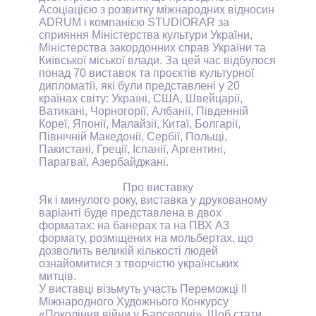
Асоціацією з розвитку міжнародних відносин
ADRUM
і компанією
STUDIORAR
за
сприяння Міністерства культури України,
Міністерства закордонних справ України та
Київської міської влади. За цей час відбулося
понад 70 виставок та проєктів культурної
дипломатії, які були представлені у 20
країнах світу: Україні, США, Швейцарії,
Ватикані, Чорногорії, Албанії, Південній
Кореї, Японії, Малайзії, Китаї, Болгарії,
Північній Македонії, Сербії, Польщі,
Пакистані, Греції, Іспанії, Аргентині,
Парагваї, Азербайджані.
Про виставку
Як і минулого року, виставка у друкованому
варіанті буде представлена в двох
форматах: на банерах та на ПВХ А3
формату, розміщених на мольбертах, що
дозволить великій кількості людей
ознайомитися з творчістю українських
митців.
У виставці візьмуть участь Переможці
II
Міжнародного Художнього Конкурсу
«Покоління війни у Барселоні». Щоб стати