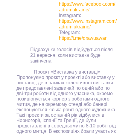
https://www.facebook.com/
adrumukraine/
Instagram:
https://www.instagram.com/
adrum.ukraine/
Telegram:
https://t.me/drawuawar
Підрахунки голосів відбудуться після
21 вересня, коли виставка буде
закінчена.
Проєкт «Виставка у виставці»
Пропонуємо проєкт у проєкті або виставку у
виставці, де в рамках колективної виставки,
де представлені зазвичай по одній або по
дві-три роботи від одного учасника, окремо
позиціонується корнер з роботами одного
митця, де на окремому стенді або банері
експонуються кілька робіт одного художника.
Такі проєкти за останній рік відбулися в
Чорногорії, Іспанії та Греції, де були
представлені в середньому по 8-10 робіт від
одного митця. В експозиціях брали участь як