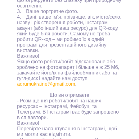
фотографувати без спалаху при природному
освітленні.
3.
Ваше портретне фото.
4.
Дані: ваше ім’я, прізвище, вік, місто/село,
назву і рік створення роботи, Інстаграм
акаунт (або інший ваш ресурс) для
QR
-коду,
який буде біля роботи. Самому не треба
робити
QR
-код – ми робимо їх в одній
програмі для презентаційного дизайну
виставки.
Важливо!
Якщо фото роботи/робіт відскановане або
зроблено на фотоапарат і більше ніж 25 Мб,
закачайте його/їх на файлообмінник або на
гугл-диск і надайте нам доступ
adrumukraine
@
gmail
.
com
.
Що ви отримаєте
- Розміщення роботи/робіт на наших
ресурсах – Інстаграмі, Фейсбуці та
Телеграмі. В Інстаграмі вас буде запрошено
в співавтори.
Важливо!
Перевірте налаштування в Інстаграмі, щоб
ми могли вас відмітити.