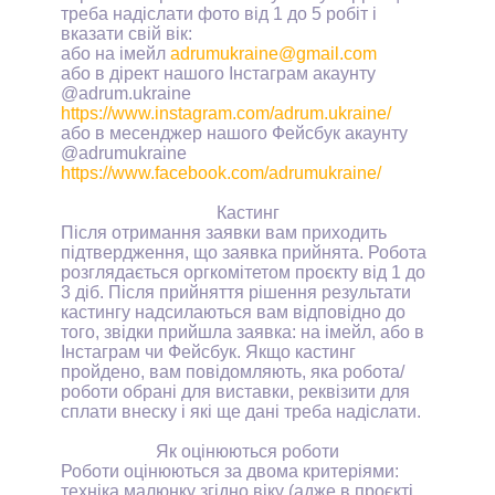
треба надіслати фото від 1 до 5 робіт і
вказати свій вік:
або на імейл
adrumukraine
@
gmail
.
com
або в дірект нашого Інстаграм акаунту
@
adrum
.
ukraine
https://www.instagram.com/adrum.ukraine/
або в месенджер нашого Фейсбук акаунту
@
adrumukraine
https://www.facebook.com/adrumukraine/
Кастинг
Після отримання заявки вам приходить
підтвердження, що заявка прийнята. Робота
розглядається оргкомітетом проєкту від 1 до
3 діб. Після прийняття рішення результати
кастингу надсилаються вам відповідно до
того, звідки прийшла заявка: на імейл, або в
Інстаграм чи Фейсбук. Якщо кастинг
пройдено, вам повідомляють, яка робота/
роботи обрані для виставки, реквізити для
сплати внеску і які ще дані треба надіслати.
Як оцінюються роботи
Роботи оцінюються за двома критеріями:
техніка малюнку згідно віку (адже в проєкті