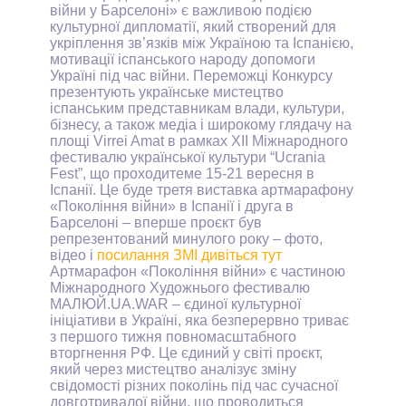
війни у Барселоні» є важливою подією
культурної дипломатії, який створений для
укріплення зв’язків між Україною та Іспанією,
мотивації іспанського народу допомоги
Україні під час війни. Переможці Конкурсу
презентують українське мистецтво
іспанським представникам влади, культури,
бізнесу, а також медіа і широкому глядачу на
площі
Virrei
Amat
в рамках XI
I
Міжнародного
фестивалю української культури
“
Ucrania
Fest
”, що проходитеме
15-21 вересня в
Іспанії. Це буде третя виставка артмарафону
«Покоління війни» в Іспанії і друга в
Барселоні – вперше проєкт був
репрезентований минулого року – фото,
відео і
посилання ЗМІ дивіться тут
Артмарафон «Покоління війни» є частиною
Міжнародного Художнього фестивалю
MA
ЛЮЙ.
UA
.
WAR
– єдиної культурної
ініціативи в Україні, яка безперервно триває
з першого тижня повномасштабного
вторгнення РФ. Це єдиний у світі проєкт,
який через мистецтво аналізує зміну
свідомості різних поколінь під час сучасної
довготривалої війни, що проводиться