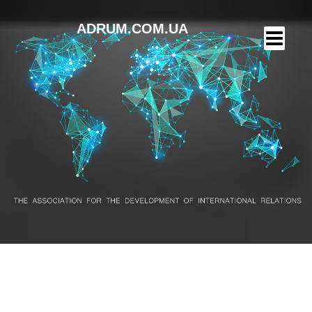
ADRUM.COM.UA
Фестивалі Малюй.ua