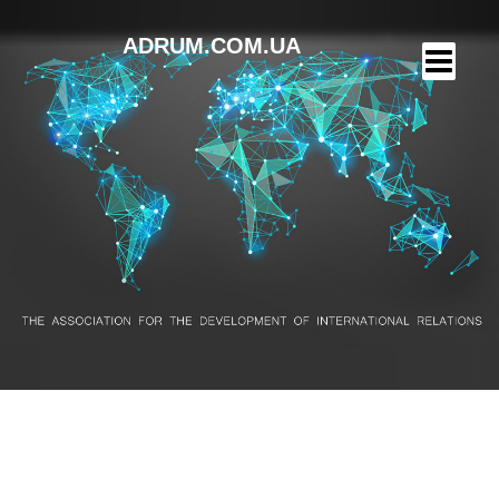
ADRUM.COM.UA
Виставка в Південній Кореї