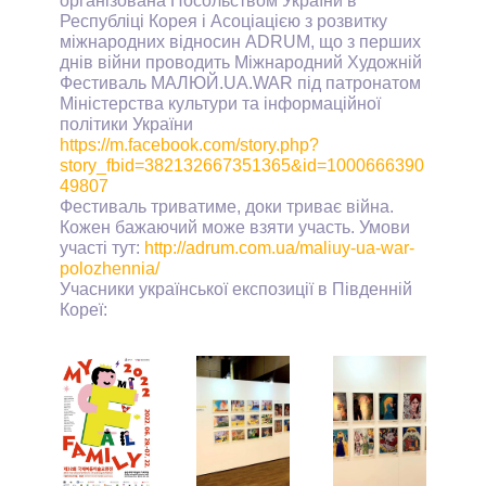
організована Посольством України в
Республіці Корея і Асоціацією з розвитку
міжнародних відносин ADRUM, що з перших
днів війни проводить Міжнародний Художній
Фестиваль МАЛЮЙ.UA.WAR під патронатом
Міністерства культури та інформаційної
політики України
https://m.facebook.com/story.php?
story_fbid=382132667351365&id=1000666390
49807
Фестиваль триватиме, доки триває війна.
Кожен бажаючий може взяти участь. Умови
участі тут:
http://adrum.com.ua/maliuy-ua-war-
polozhennia/
Учасники української експозиції в Південній
Кореї: