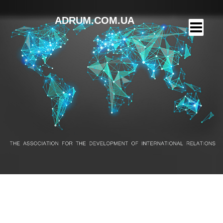
ADRUM.COM.UA
Фіналісти — 21 років