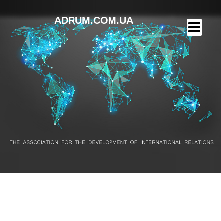
ADRUM.COM.UA
Фіналісти — 23 років